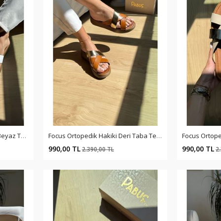
Velar Ortopedik Hakiki Deri Beyaz Terlik
Focus Ortopedik Hakiki Deri Taba Terlik
%59
%59
990,00 TL
990,00 TL
2.390,00 TL
2