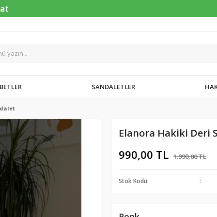
BETLER
SANDALETLER
HAK
ndalet
Elanora Hakiki Deri 
990,00 TL
1.990,00 TL
Stok Kodu
Renk