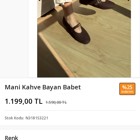
Mani Kahve Bayan Babet
%25
i̇ndi̇ri̇m
1.199,00 TL
1.590,00 TL
Stok Kodu
N3181S3221
Renk