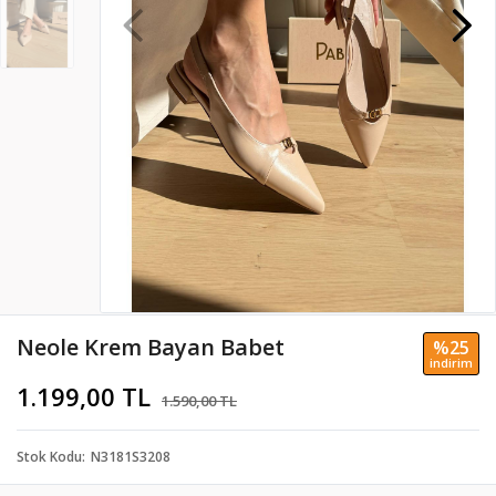
Neole Krem Bayan Babet
%25
i̇ndi̇ri̇m
1.199,00 TL
1.590,00 TL
Stok Kodu
N3181S3208