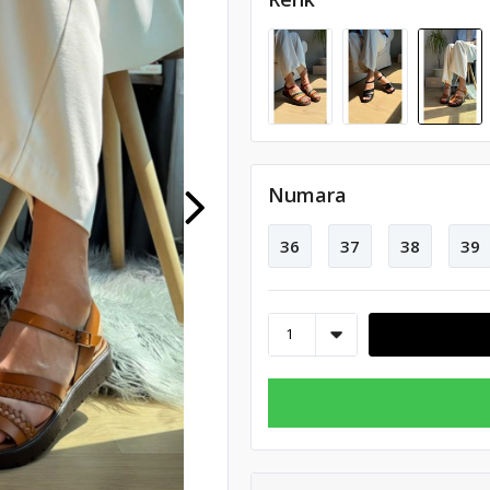
Numara
36
37
38
39