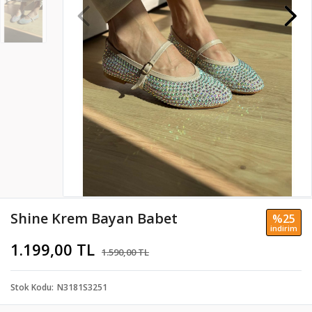
Shine Krem Bayan Babet
%25
i̇ndi̇ri̇m
1.199,00 TL
1.590,00 TL
Stok Kodu
N3181S3251