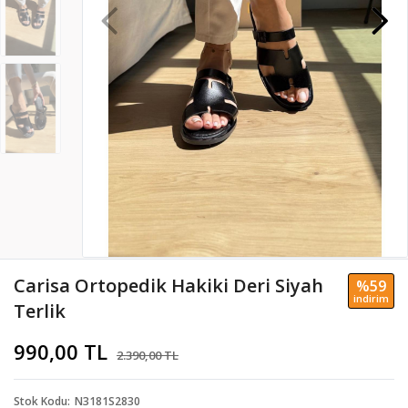
Carisa Ortopedik Hakiki Deri Siyah
%59
i̇ndi̇ri̇m
Terlik
990,00 TL
2.390,00 TL
Stok Kodu
N3181S2830