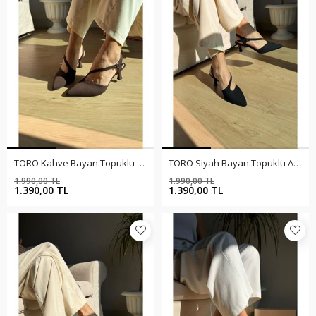
TORO Kahve Bayan Topuklu Ayakkabı
TORO Siyah Bayan Topuklu Ayakkabı
1.990,00 TL
1.990,00 TL
%30
%30
1.390,00 TL
1.390,00 TL