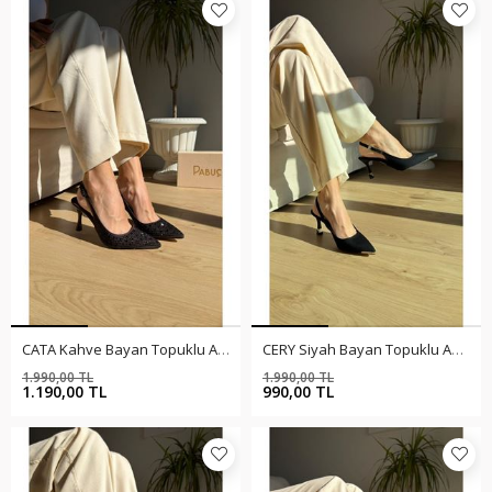
CATA Kahve Bayan Topuklu Ayakkabı
CERY Siyah Bayan Topuklu Ayakkabı
1.990,00 TL
1.990,00 TL
%40
%50
1.190,00 TL
990,00 TL