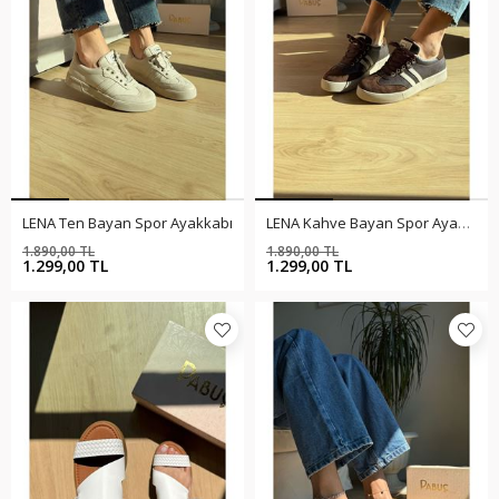
LENA Ten Bayan Spor Ayakkabı
LENA Kahve Bayan Spor Ayakkabı
1.890,00 TL
1.890,00 TL
%31
%31
1.299,00 TL
1.299,00 TL