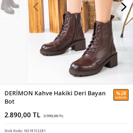
DERİMON Kahve Hakiki Deri Bayan
%28
i̇ndi̇ri̇m
Bot
2.890,00 TL
3.990,00 TL
Stok Kodu
N3181S2281