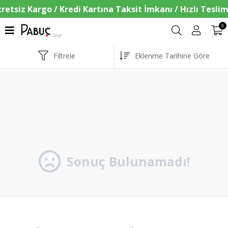
0
Filtrele
Sonuç Bulunamadı!