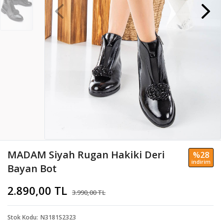
MADAM Siyah Rugan Hakiki Deri
%28
i̇ndi̇ri̇m
Bayan Bot
2.890,00 TL
3.990,00 TL
Stok Kodu
N3181S2323