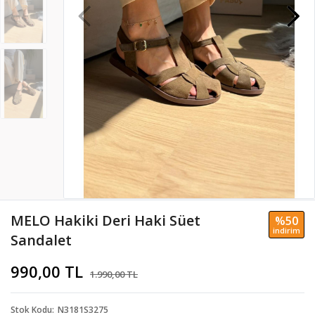
MELO Hakiki Deri Haki Süet
%50
i̇ndi̇ri̇m
Sandalet
990,00 TL
1.990,00 TL
Stok Kodu
N3181S3275