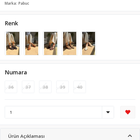
Marka
Pabuc
Renk
Numara
36
37
38
39
40
Ürün Açıklaması