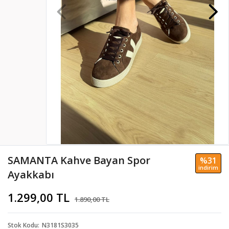
SAMANTA Kahve Bayan Spor
%31
i̇ndi̇ri̇m
Ayakkabı
1.299,00 TL
1.890,00 TL
Stok Kodu
N3181S3035