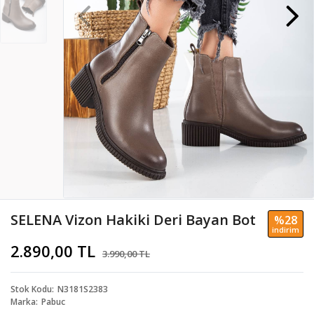
SELENA Vizon Hakiki Deri Bayan Bot
%28
i̇ndi̇ri̇m
2.890,00 TL
3.990,00 TL
Stok Kodu
N3181S2383
Marka
Pabuc