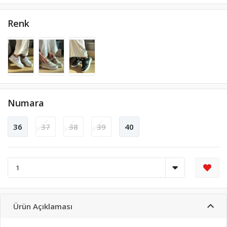
Renk
Numara
36
37
38
39
40
Ürün Açıklaması