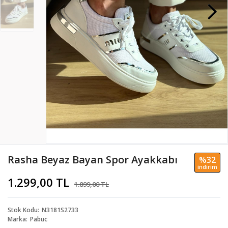
Rasha Beyaz Bayan Spor Ayakkabı
%32
i̇ndi̇ri̇m
1.299,00 TL
1.899,00 TL
Stok Kodu
N3181S2733
Marka
Pabuc