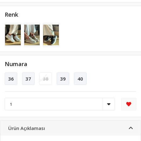
Renk
Numara
36
37
38
39
40
Ürün Açıklaması