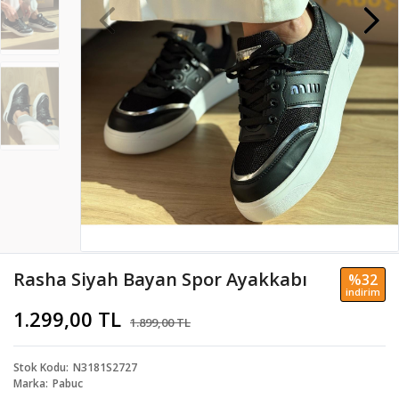
Rasha Siyah Bayan Spor Ayakkabı
%32
i̇ndi̇ri̇m
1.299,00 TL
1.899,00 TL
Stok Kodu
N3181S2727
Marka
Pabuc