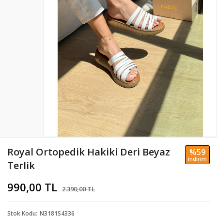
Royal Ortopedik Hakiki Deri Beyaz
%59
i̇ndi̇ri̇m
Terlik
990,00 TL
2.390,00 TL
Stok Kodu
N3181S4336