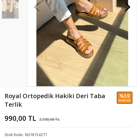
Royal Ortopedik Hakiki Deri Taba
%59
i̇ndi̇ri̇m
Terlik
990,00 TL
2.390,00 TL
Stok Kodu
N3181S4271